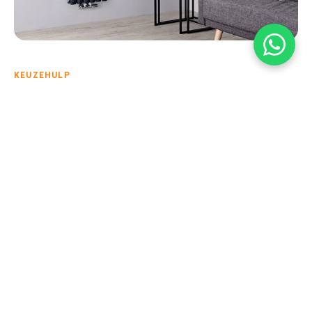
KEUZEHULP
De juiste keuze
Bepaal de te verwarmen ruimte
Als eerste is het handig om te bepalen in welke ruimte
je de verwarming nodig hebt. Per ruimte verschilt het
hoe vaak je er aanwezig bent en hoe warm deze
ruimte moet zijn.
Bepaal het type verwarming
Wij hebben verschillende type verwarmingen,
variërend van infrarood tot convectie, maar ook
persoonlijke verwarming zoals warmtekussens.
Bepaal het perfecte product
Het perfecte product is afhankelijk van jouw wensen.