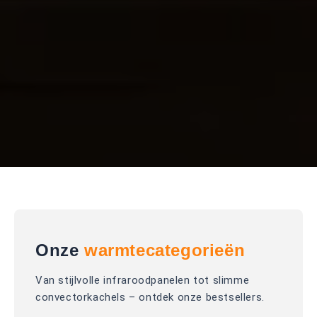
Onze
warmtecategorieën
Van stijlvolle infraroodpanelen tot slimme
convectorkachels – ontdek onze bestsellers.