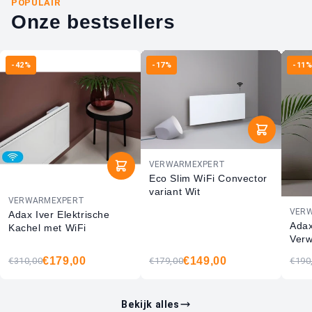
POPULAIR
Onze bestsellers
-42%
-17%
-11
VERWARMEXPERT
Eco Slim WiFi Convector
variant Wit
VERWARMEXPERT
VER
Adax Iver Elektrische
Adax
Kachel met WiFi
Verw
€179,00
€149,00
€310,00
€179,00
€190
Bekijk alles